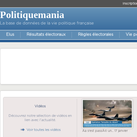
Inscriptio
Politiquemania
La base de données de la vie politique française
Elus
Résultats électoraux
Règles électorales
Vie p
Vidéos
Découvrez notre sélection de vidéos en
lien avec l'actualité.
Voir toutes les vidéos
Ãa s'est passÃ© un... 17 janvier