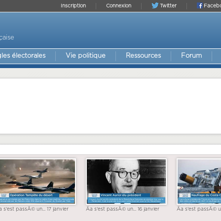
Inscription
Connexion
Twitter
Faceb
çaise
les électorales
Vie politique
Ressources
Forum
a s'est passÃ© un... 17 janvier
Ãa s'est passÃ© un... 16 janvier
Ãa s'est passÃ© un