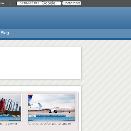
ook
Blog
... 13 janvier
Ãa s'est passÃ© un... 12 janvier