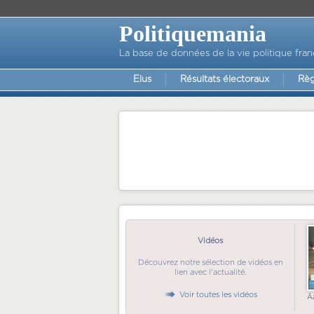
Politiquemania
La base de données de la vie politique fran
Elus
Résultats électoraux
Règ
Vidéos
Découvrez notre sélection de vidéos en
lien avec l'actualité.
Voir toutes les vidéos
Ã