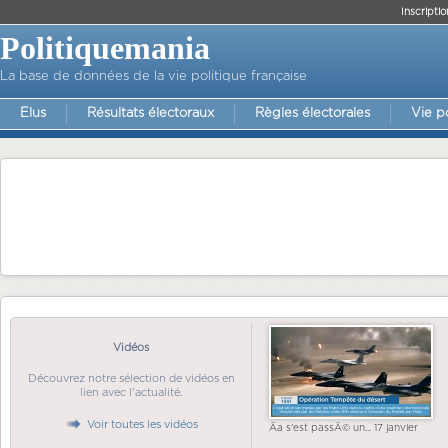
Inscriptio
Politiquemania
La base de données de la vie politique française
Elus
Résultats électoraux
Règles électorales
Vie p
Vidéos
Découvrez notre sélection de vidéos en
lien avec l'actualité.
Voir toutes les vidéos
Ãa s'est passÃ© un... 17 janvier