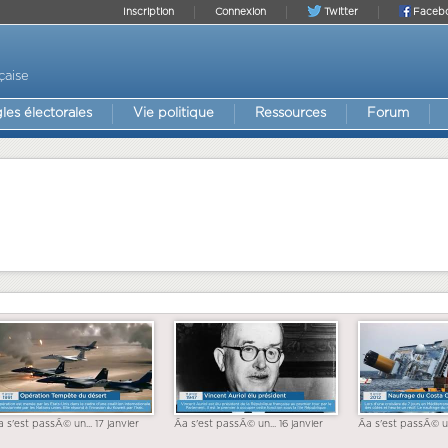
Inscription
Connexion
Twitter
Faceb
çaise
les électorales
Vie politique
Ressources
Forum
a s'est passÃ© un... 17 janvier
Ãa s'est passÃ© un... 16 janvier
Ãa s'est passÃ© un