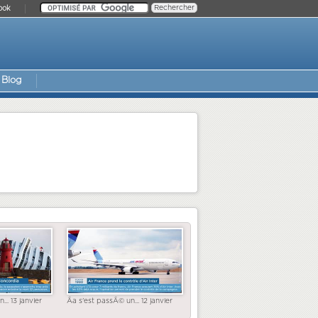
ook
Blog
... 13 janvier
Ãa s'est passÃ© un... 12 janvier