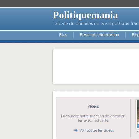
Politiquemania
La base de données de la vie politique fran
Elus
Résultats électoraux
Règ
Vidéos
Découvrez notre sélection de vidéos en
lien avec l'actualité.
Voir toutes les vidéos
Ã