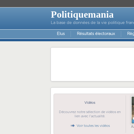
Politiquemania
La base de données de la vie politique fran
Elus
Résultats électoraux
Règ
Vidéos
Découvrez notre sélection de vidéos en
lien avec l'actualité.
Voir toutes les vidéos
Ã