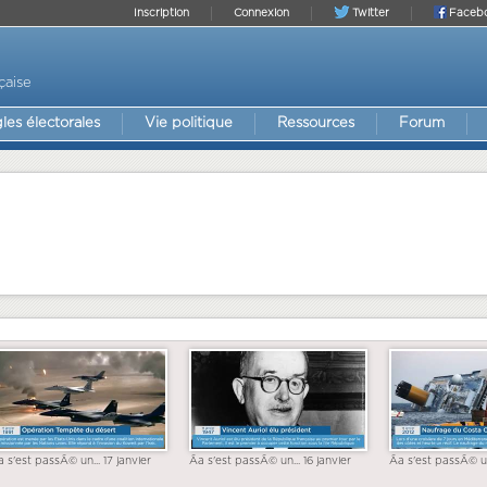
Inscription
Connexion
Twitter
Faceb
çaise
les électorales
Vie politique
Ressources
Forum
a s'est passÃ© un... 17 janvier
Ãa s'est passÃ© un... 16 janvier
Ãa s'est passÃ© un