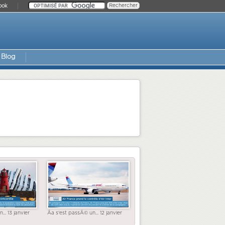
ook
Blog
... 13 janvier
Ãa s'est passÃ© un... 12 janvier