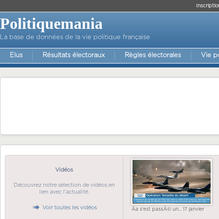
Inscriptio
Politiquemania
La base de données de la vie politique française
Elus
Résultats électoraux
Règles électorales
Vie p
Vidéos
Découvrez notre sélection de vidéos en
lien avec l'actualité.
Voir toutes les vidéos
Ãa s'est passÃ© un... 17 janvier