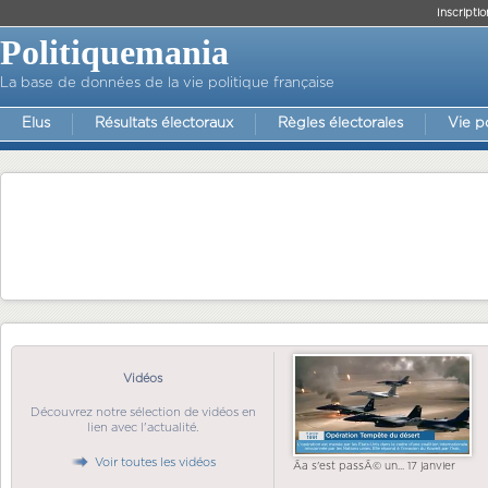
Inscriptio
Politiquemania
La base de données de la vie politique française
Elus
Résultats électoraux
Règles électorales
Vie p
Vidéos
Découvrez notre sélection de vidéos en
lien avec l'actualité.
Voir toutes les vidéos
Ãa s'est passÃ© un... 17 janvier