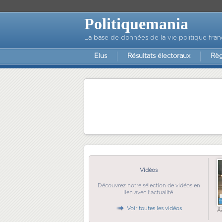
Politiquemania
La base de données de la vie politique fran
Elus
Résultats électoraux
Règ
Vidéos
Découvrez notre sélection de vidéos en
lien avec l'actualité.
Voir toutes les vidéos
Ã