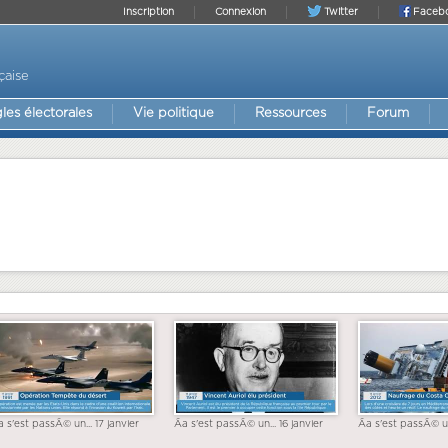
Inscription
Connexion
Twitter
Faceb
çaise
les électorales
Vie politique
Ressources
Forum
a s'est passÃ© un... 17 janvier
Ãa s'est passÃ© un... 16 janvier
Ãa s'est passÃ© un