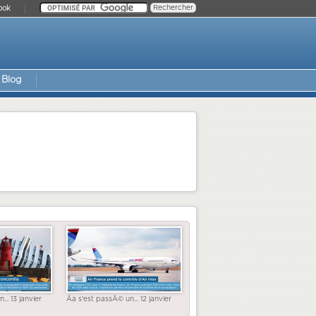
ook
Blog
... 13 janvier
Ãa s'est passÃ© un... 12 janvier