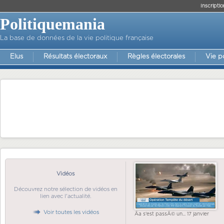
Inscriptio
Politiquemania
La base de données de la vie politique française
Elus
Résultats électoraux
Règles électorales
Vie p
Vidéos
Découvrez notre sélection de vidéos en
lien avec l'actualité.
Voir toutes les vidéos
Ãa s'est passÃ© un... 17 janvier