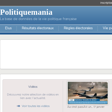
Inscriptio
Politiquemania
La base de données de la vie politique française
Elus
Résultats électoraux
Règles électorales
Vie p
Vidéos
Découvrez notre sélection de vidéos en
lien avec l'actualité.
Voir toutes les vidéos
Ãa s'est passÃ© un... 17 janvier