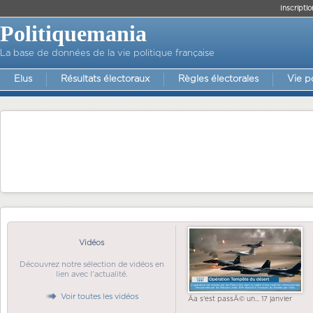
Inscriptio
Politiquemania
La base de données de la vie politique française
Elus
Résultats électoraux
Règles électorales
Vie p
Vidéos
Découvrez notre sélection de vidéos en
lien avec l'actualité.
Voir toutes les vidéos
Ãa s'est passÃ© un... 17 janvier