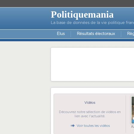
Politiquemania
La base de données de la vie politique fran
Elus
Résultats électoraux
Règ
Vidéos
Découvrez notre sélection de vidéos en
lien avec l'actualité.
Voir toutes les vidéos
Ã