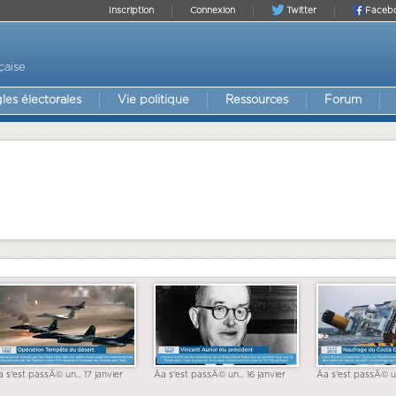
Inscription
Connexion
Twitter
Faceb
çaise
les électorales
Vie politique
Ressources
Forum
a s'est passÃ© un... 17 janvier
Ãa s'est passÃ© un... 16 janvier
Ãa s'est passÃ© un