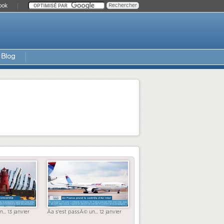
ook
Blog
... 13 janvier
Ãa s'est passÃ© un... 12 janvier