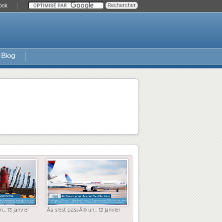
ook
Blog
... 13 janvier
Ãa s'est passÃ© un... 12 janvier