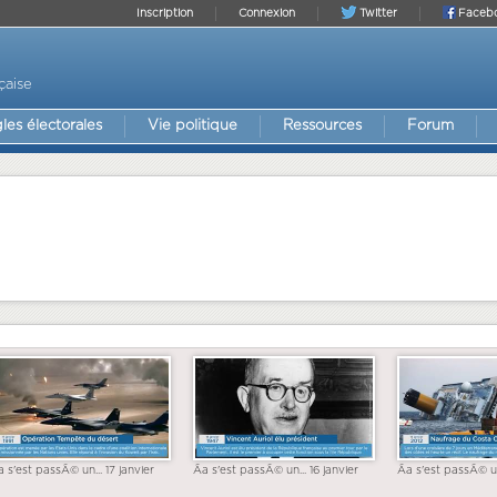
Inscription
Connexion
Twitter
Faceb
çaise
les électorales
Vie politique
Ressources
Forum
a s'est passÃ© un... 17 janvier
Ãa s'est passÃ© un... 16 janvier
Ãa s'est passÃ© un