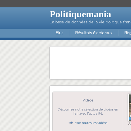
Politiquemania
La base de données de la vie politique fran
Elus
Résultats électoraux
Règ
Vidéos
Découvrez notre sélection de vidéos en
lien avec l'actualité.
Voir toutes les vidéos
Ã