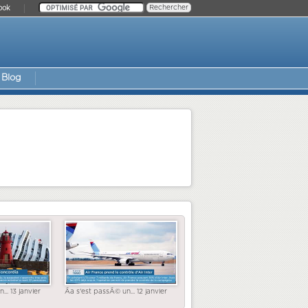
ook
Blog
... 13 janvier
Ãa s'est passÃ© un... 12 janvier