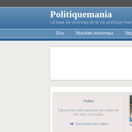
Politiquemania
La base de données de la vie politique fran
Elus
Résultats électoraux
Règ
Vidéos
Découvrez notre sélection de vidéos en
lien avec l'actualité.
Voir toutes les vidéos
Ã