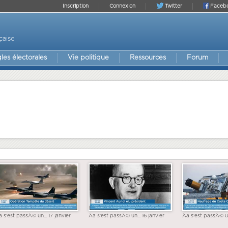
Inscription
Connexion
Twitter
Faceb
çaise
les électorales
Vie politique
Ressources
Forum
a s'est passÃ© un... 17 janvier
Ãa s'est passÃ© un... 16 janvier
Ãa s'est passÃ© un