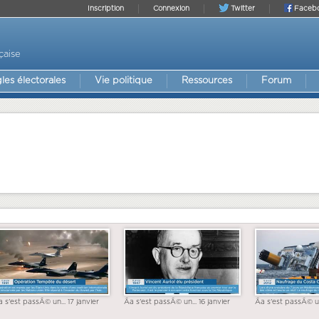
Inscription
Connexion
Twitter
Faceb
çaise
les électorales
Vie politique
Ressources
Forum
a s'est passÃ© un... 17 janvier
Ãa s'est passÃ© un... 16 janvier
Ãa s'est passÃ© un