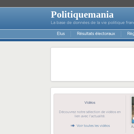
Politiquemania
La base de données de la vie politique fran
Elus
Résultats électoraux
Règ
Vidéos
Découvrez notre sélection de vidéos en
lien avec l'actualité.
Voir toutes les vidéos
Ã