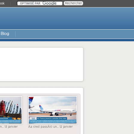
ook
Blog
... 13 janvier
Ãa s'est passÃ© un... 12 janvier