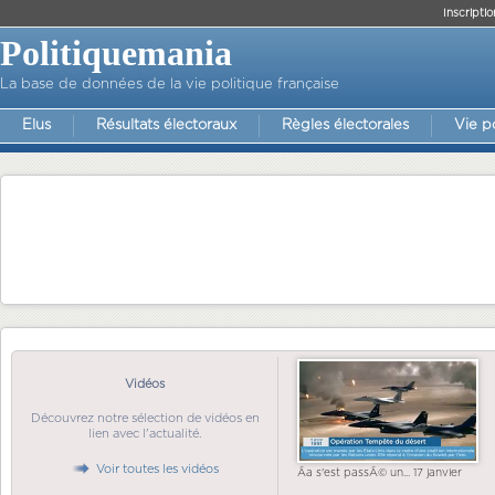
Inscriptio
Politiquemania
La base de données de la vie politique française
Elus
Résultats électoraux
Règles électorales
Vie p
Vidéos
Découvrez notre sélection de vidéos en
lien avec l'actualité.
Voir toutes les vidéos
Ãa s'est passÃ© un... 17 janvier