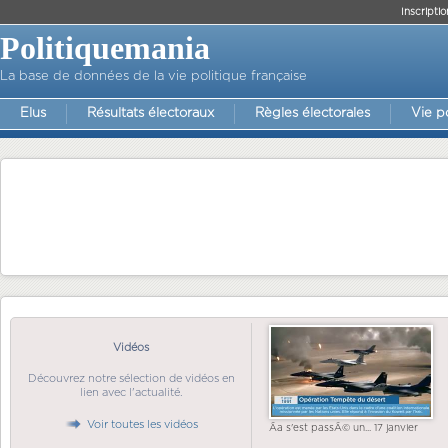
Inscriptio
Politiquemania
La base de données de la vie politique française
Elus
Résultats électoraux
Règles électorales
Vie p
Vidéos
Découvrez notre sélection de vidéos en
lien avec l'actualité.
Voir toutes les vidéos
Ãa s'est passÃ© un... 17 janvier