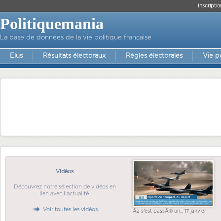
Inscriptio
Politiquemania
La base de données de la vie politique française
Elus
Résultats électoraux
Règles électorales
Vie p
Vidéos
Découvrez notre sélection de vidéos en
lien avec l'actualité.
Voir toutes les vidéos
Ãa s'est passÃ© un... 17 janvier