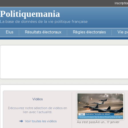
Inscriptio
Politiquemania
La base de données de la vie politique française
Elus
Résultats électoraux
Règles électorales
Vie p
Vidéos
Découvrez notre sélection de vidéos en
lien avec l'actualité.
Voir toutes les vidéos
Ãa s'est passÃ© un... 17 janvier