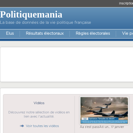
Inscriptio
Politiquemania
La base de données de la vie politique française
Elus
Résultats électoraux
Règles électorales
Vie p
Vidéos
Découvrez notre sélection de vidéos en
lien avec l'actualité.
Voir toutes les vidéos
Ãa s'est passÃ© un... 17 janvier