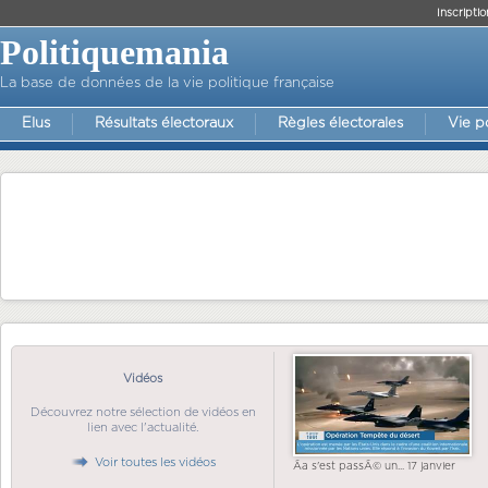
Inscriptio
Politiquemania
La base de données de la vie politique française
Elus
Résultats électoraux
Règles électorales
Vie p
Vidéos
Découvrez notre sélection de vidéos en
lien avec l'actualité.
Voir toutes les vidéos
Ãa s'est passÃ© un... 17 janvier