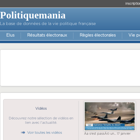
Inscriptio
Politiquemania
La base de données de la vie politique française
Elus
Résultats électoraux
Règles électorales
Vie p
Vidéos
Découvrez notre sélection de vidéos en
lien avec l'actualité.
Voir toutes les vidéos
Ãa s'est passÃ© un... 17 janvier