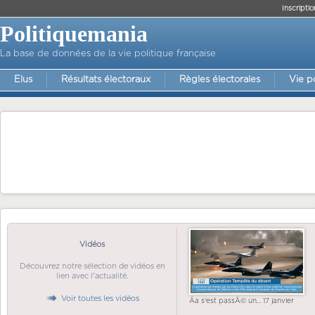
Inscriptio
Politiquemania
La base de données de la vie politique française
Elus
Résultats électoraux
Règles électorales
Vie p
Vidéos
Découvrez notre sélection de vidéos en
lien avec l'actualité.
Voir toutes les vidéos
Ãa s'est passÃ© un... 17 janvier