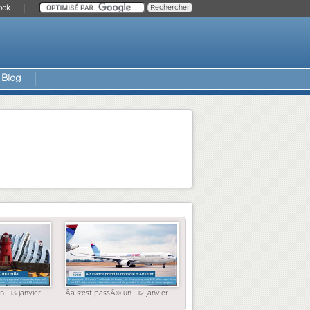
ook
Blog
... 13 janvier
Ãa s'est passÃ© un... 12 janvier