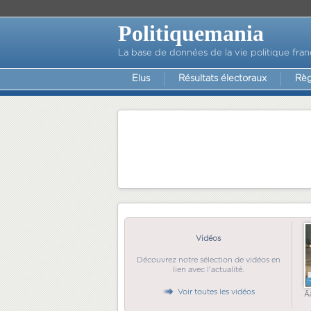
Politiquemania
La base de données de la vie politique fran
Elus
Résultats électoraux
Règ
Vidéos
Découvrez notre sélection de vidéos en
lien avec l'actualité.
Voir toutes les vidéos
Ã