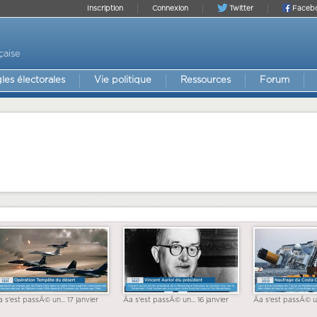
Inscription
Connexion
Twitter
Faceb
çaise
les électorales
Vie politique
Ressources
Forum
a s'est passÃ© un... 17 janvier
Ãa s'est passÃ© un... 16 janvier
Ãa s'est passÃ© un