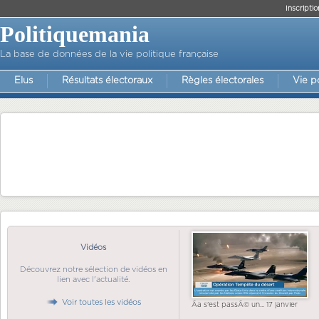
Inscriptio
Politiquemania
La base de données de la vie politique française
Elus
Résultats électoraux
Règles électorales
Vie p
Vidéos
Découvrez notre sélection de vidéos en
lien avec l'actualité.
Voir toutes les vidéos
Ãa s'est passÃ© un... 17 janvier