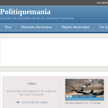
Inscriptio
Politiquemania
La base de données de la vie politique française
Elus
Résultats électoraux
Règles électorales
Vie p
Vidéos
Découvrez notre sélection de vidéos en
lien avec l'actualité.
Voir toutes les vidéos
Ãa s'est passÃ© un... 17 janvier