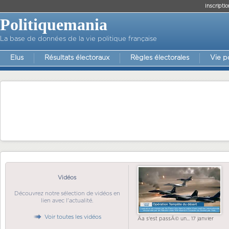
Inscriptio
Politiquemania
La base de données de la vie politique française
Elus
Résultats électoraux
Règles électorales
Vie p
Vidéos
Découvrez notre sélection de vidéos en
lien avec l'actualité.
Voir toutes les vidéos
Ãa s'est passÃ© un... 17 janvier