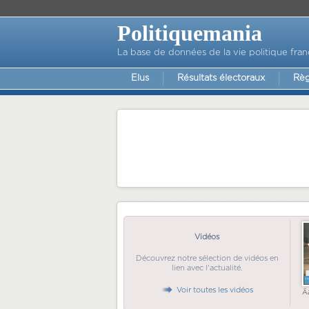
Politiquemania
La base de données de la vie politique fran
Elus
Résultats électoraux
Règ
Vidéos
Découvrez notre sélection de vidéos en
lien avec l'actualité.
Voir toutes les vidéos
Ã