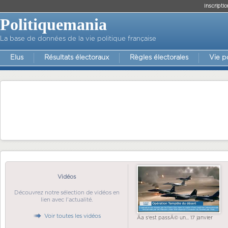
Inscriptio
Politiquemania
La base de données de la vie politique française
Elus
Résultats électoraux
Règles électorales
Vie p
Vidéos
Découvrez notre sélection de vidéos en
lien avec l'actualité.
Voir toutes les vidéos
Ãa s'est passÃ© un... 17 janvier