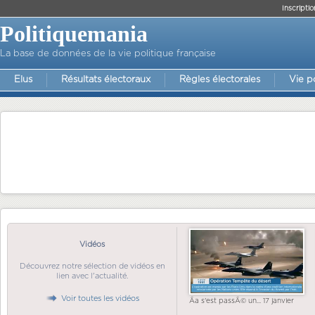
Inscriptio
Politiquemania
La base de données de la vie politique française
Elus
Résultats électoraux
Règles électorales
Vie p
Vidéos
Découvrez notre sélection de vidéos en
lien avec l'actualité.
Voir toutes les vidéos
Ãa s'est passÃ© un... 17 janvier