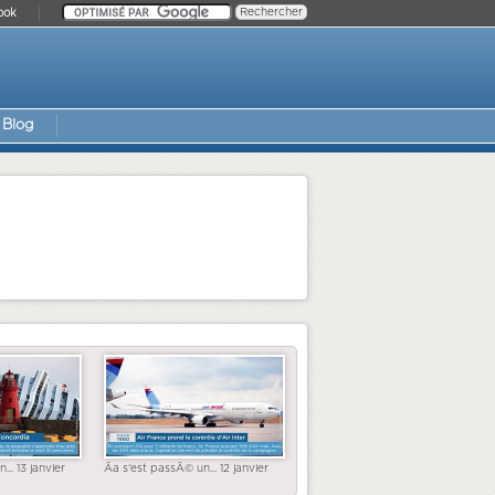
ook
Blog
... 13 janvier
Ãa s'est passÃ© un... 12 janvier