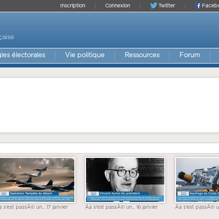
Inscription
Connexion
Twitter
Faceb
çaise
les électorales
Vie politique
Ressources
Forum
a s'est passÃ© un... 17 janvier
Ãa s'est passÃ© un... 16 janvier
Ãa s'est passÃ© un