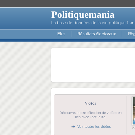
Politiquemania
La base de données de la vie politique fran
Elus
Résultats électoraux
Règ
Vidéos
Découvrez notre sélection de vidéos en
lien avec l'actualité.
Voir toutes les vidéos
Ã