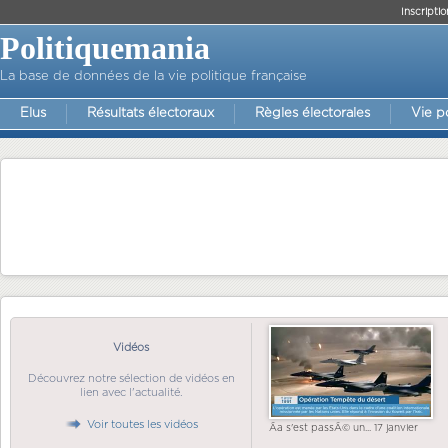
Inscriptio
Politiquemania
La base de données de la vie politique française
Elus
Résultats électoraux
Règles électorales
Vie p
Vidéos
Découvrez notre sélection de vidéos en
lien avec l'actualité.
Voir toutes les vidéos
Ãa s'est passÃ© un... 17 janvier