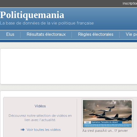
Inscriptio
Politiquemania
La base de données de la vie politique française
Elus
Résultats électoraux
Règles électorales
Vie p
Vidéos
Découvrez notre sélection de vidéos en
lien avec l'actualité.
Voir toutes les vidéos
Ãa s'est passÃ© un... 17 janvier