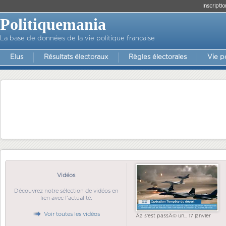
Inscriptio
Politiquemania
La base de données de la vie politique française
Elus
Résultats électoraux
Règles électorales
Vie p
Vidéos
Découvrez notre sélection de vidéos en
lien avec l'actualité.
Voir toutes les vidéos
Ãa s'est passÃ© un... 17 janvier