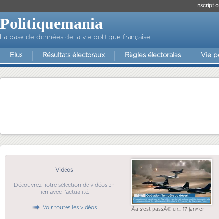
Inscriptio
Politiquemania
La base de données de la vie politique française
Elus
Résultats électoraux
Règles électorales
Vie p
Vidéos
Découvrez notre sélection de vidéos en
lien avec l'actualité.
Voir toutes les vidéos
Ãa s'est passÃ© un... 17 janvier