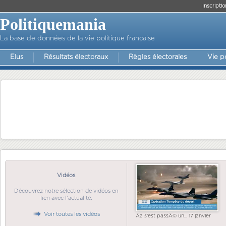
Inscriptio
Politiquemania
La base de données de la vie politique française
Elus
Résultats électoraux
Règles électorales
Vie p
Vidéos
Découvrez notre sélection de vidéos en
lien avec l'actualité.
Voir toutes les vidéos
Ãa s'est passÃ© un... 17 janvier