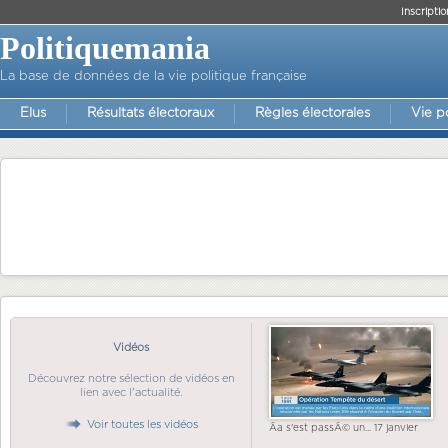
Inscriptio
Politiquemania
La base de données de la vie politique française
Elus
Résultats électoraux
Règles électorales
Vie p
Vidéos
Découvrez notre sélection de vidéos en
lien avec l'actualité.
Voir toutes les vidéos
Ãa s'est passÃ© un... 17 janvier