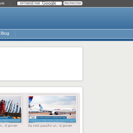
ook
Blog
... 13 janvier
Ãa s'est passÃ© un... 12 janvier