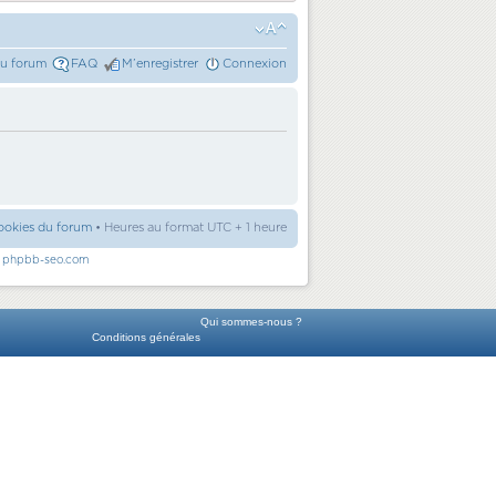
du forum
FAQ
M’enregistrer
Connexion
ookies du forum
• Heures au format UTC + 1 heure
r
phpbb-seo.com
Qui sommes-nous ?
Conditions générales