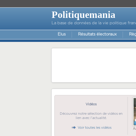
Politiquemania
La base de données de la vie politique fran
Elus
Résultats électoraux
Règ
Vidéos
Découvrez notre sélection de vidéos en
lien avec l'actualité.
Voir toutes les vidéos
Ã