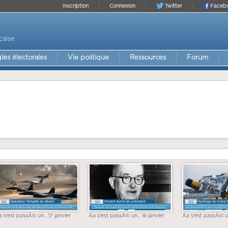
Inscription
Connexion
Twitter
Faceb
çaise
les électorales
Vie politique
Ressources
Forum
a s'est passÃ© un... 17 janvier
Ãa s'est passÃ© un... 16 janvier
Ãa s'est passÃ© un