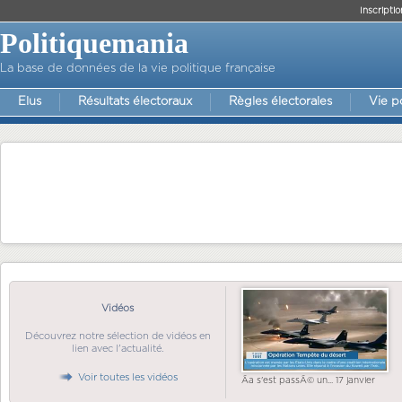
Inscriptio
Politiquemania
La base de données de la vie politique française
Elus
Résultats électoraux
Règles électorales
Vie p
Vidéos
Découvrez notre sélection de vidéos en
lien avec l'actualité.
Voir toutes les vidéos
Ãa s'est passÃ© un... 17 janvier