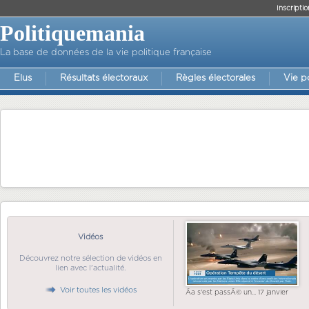
Inscriptio
Politiquemania
La base de données de la vie politique française
Elus
Résultats électoraux
Règles électorales
Vie p
Vidéos
Découvrez notre sélection de vidéos en
lien avec l'actualité.
Voir toutes les vidéos
Ãa s'est passÃ© un... 17 janvier