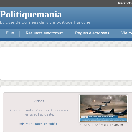
Inscriptio
Politiquemania
La base de données de la vie politique française
Elus
Résultats électoraux
Règles électorales
Vie p
Vidéos
Découvrez notre sélection de vidéos en
lien avec l'actualité.
Voir toutes les vidéos
Ãa s'est passÃ© un... 17 janvier