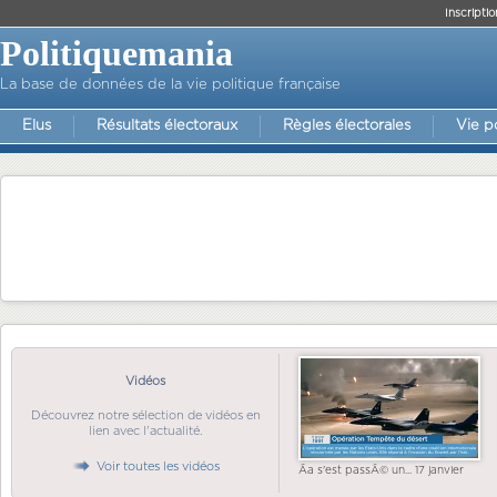
Inscriptio
Politiquemania
La base de données de la vie politique française
Elus
Résultats électoraux
Règles électorales
Vie p
Vidéos
Découvrez notre sélection de vidéos en
lien avec l'actualité.
Voir toutes les vidéos
Ãa s'est passÃ© un... 17 janvier