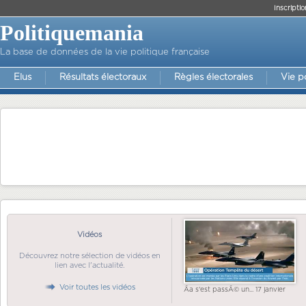
Inscriptio
Politiquemania
La base de données de la vie politique française
Elus
Résultats électoraux
Règles électorales
Vie p
Vidéos
Découvrez notre sélection de vidéos en
lien avec l'actualité.
Voir toutes les vidéos
Ãa s'est passÃ© un... 17 janvier