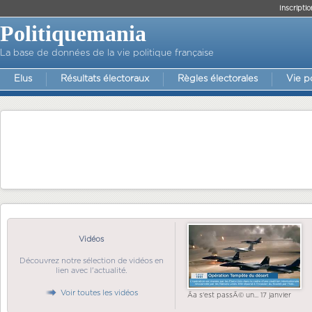
Inscriptio
Politiquemania
La base de données de la vie politique française
Elus
Résultats électoraux
Règles électorales
Vie p
Vidéos
Découvrez notre sélection de vidéos en
lien avec l'actualité.
Voir toutes les vidéos
Ãa s'est passÃ© un... 17 janvier