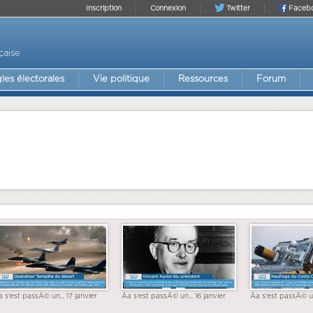
Inscription
Connexion
Twitter
Faceb
çaise
les électorales
Vie politique
Ressources
Forum
a s'est passÃ© un... 17 janvier
Ãa s'est passÃ© un... 16 janvier
Ãa s'est passÃ© un