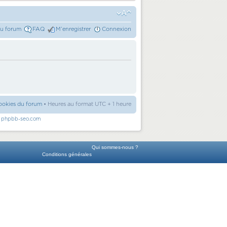
du forum
FAQ
M’enregistrer
Connexion
ookies du forum
• Heures au format UTC + 1 heure
r
phpbb-seo.com
Qui sommes-nous ?
Conditions générales