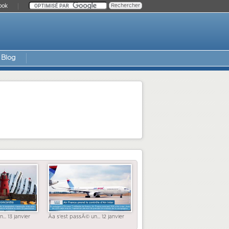
ook
Blog
... 13 janvier
Ãa s'est passÃ© un... 12 janvier