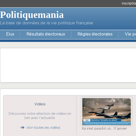
Inscriptio
Politiquemania
La base de données de la vie politique française
Elus
Résultats électoraux
Règles électorales
Vie p
Vidéos
Découvrez notre sélection de vidéos en
lien avec l'actualité.
Voir toutes les vidéos
Ãa s'est passÃ© un... 17 janvier