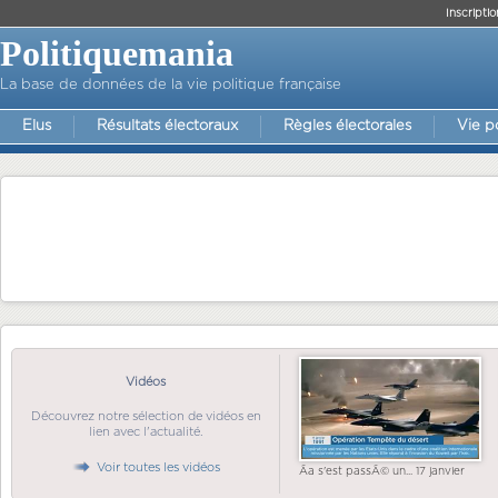
Inscriptio
Politiquemania
La base de données de la vie politique française
Elus
Résultats électoraux
Règles électorales
Vie p
Vidéos
Découvrez notre sélection de vidéos en
lien avec l'actualité.
Voir toutes les vidéos
Ãa s'est passÃ© un... 17 janvier