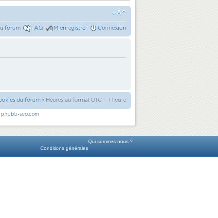
du forum
FAQ
M’enregistrer
Connexion
ookies du forum
• Heures au format UTC + 1 heure
r
phpbb-seo.com
Qui sommes-nous ?
Conditions générales