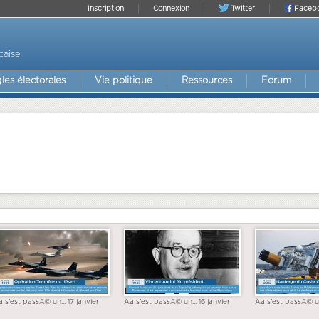
Inscription
Connexion
Twitter
Faceb
çaise
les électorales
Vie politique
Ressources
Forum
a s'est passÃ© un... 17 janvier
Ãa s'est passÃ© un... 16 janvier
Ãa s'est passÃ© un