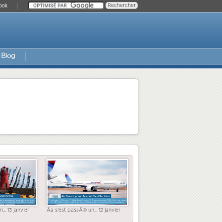
ook
Blog
... 13 janvier
Ãa s'est passÃ© un... 12 janvier