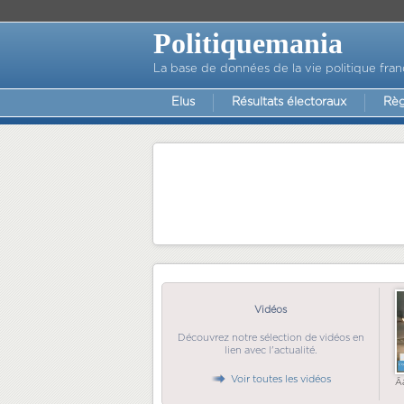
Politiquemania
La base de données de la vie politique fran
Elus
Résultats électoraux
Règ
Vidéos
Découvrez notre sélection de vidéos en
lien avec l'actualité.
Voir toutes les vidéos
Ã