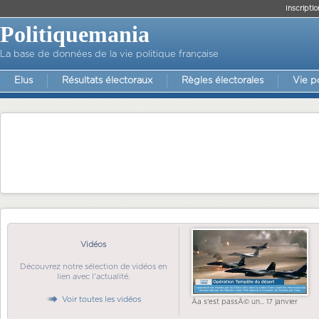
Inscriptio
Politiquemania
La base de données de la vie politique française
Elus
Résultats électoraux
Règles électorales
Vie p
Vidéos
Découvrez notre sélection de vidéos en
lien avec l'actualité.
Voir toutes les vidéos
Ãa s'est passÃ© un... 17 janvier