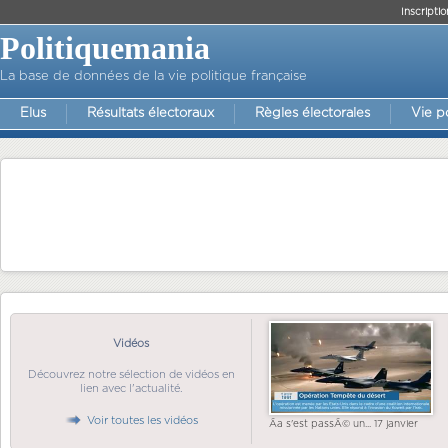
Inscriptio
Politiquemania
La base de données de la vie politique française
Elus
Résultats électoraux
Règles électorales
Vie p
Vidéos
Découvrez notre sélection de vidéos en
lien avec l'actualité.
Voir toutes les vidéos
Ãa s'est passÃ© un... 17 janvier